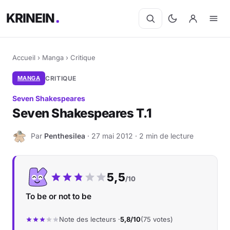
KRINEIN
Accueil
›
Manga
›
Critique
MANGA
CRITIQUE
Seven Shakespeares
Seven Shakespeares T.1
Par
Penthesilea
· 27 mai 2012 · 2 min de lecture
P
Notre note :
5,5
/10
To be or not to be
Note des lecteurs ·
5,8/10
(75 votes)