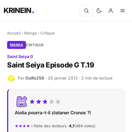
KRINEIN
Accueil
›
Manga
›
Critique
MANGA
CRITIQUE
Saint Seiya G
Saint Seiya Episode G T.19
Par
OuRs256
· 26 janvier 2013 · 2 min de lecture
O
Aiolia pourra-t-il zlataner Cronos ?!
Note des lecteurs ·
4,1
(464 votes)