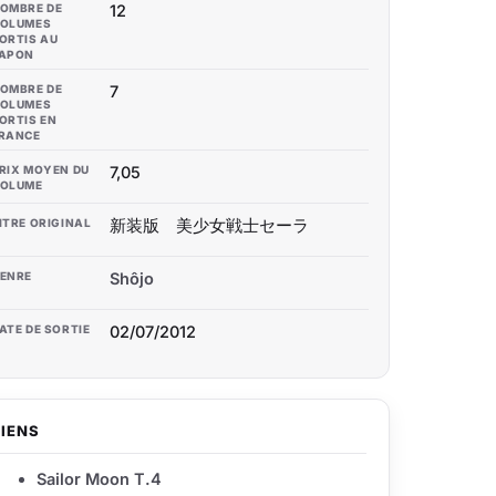
OMBRE DE
12
OLUMES
ORTIS AU
APON
OMBRE DE
7
OLUMES
ORTIS EN
RANCE
RIX MOYEN DU
7,05
OLUME
ITRE ORIGINAL
新装版 美少女戦士セーラ
ENRE
Shôjo
ATE DE SORTIE
02/07/2012
LIENS
Sailor Moon T.4