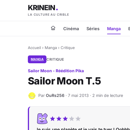
KRINEIN
LA CULTURE AU CRIBLE
Cinéma
Séries
Manga
Accueil
›
Manga
›
Critique
MANGA
CRITIQUE
Sailor Moon - Réédition Pika
Sailor Moon T.5
Par
OuRs256
· 7 mai 2013 · 2 min de lecture
O
Je suis une planète et je vais te tuer ! Oohhh