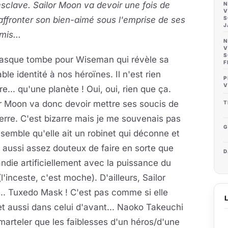
sclave. Sailor Moon va devoir une fois de
N
V
affronter son bien-aimé sous l'emprise de ses
S
J
is...
N
V
S
asque tombe pour Wiseman qui révèle sa
F
able identité à nos héroïnes. Il n'est rien
P
V
re... qu'une planète ! Oui, oui, rien que ça.
r Moon va donc devoir mettre ses soucis de
T
erre. C'est bizarre mais je me souvenais pas
G
l semble qu'elle ait un robinet qui déconne et
ça aussi assez douteux de faire en sorte que
D
ndie artificiellement avec la puissance du
l'inceste, c'est moche). D'ailleurs, Sailor
.. Tuxedo Mask ! C'est pas comme si elle
et aussi dans celui d'avant... Naoko Takeuchi
marteler que les faiblesses d'un héros/d'une