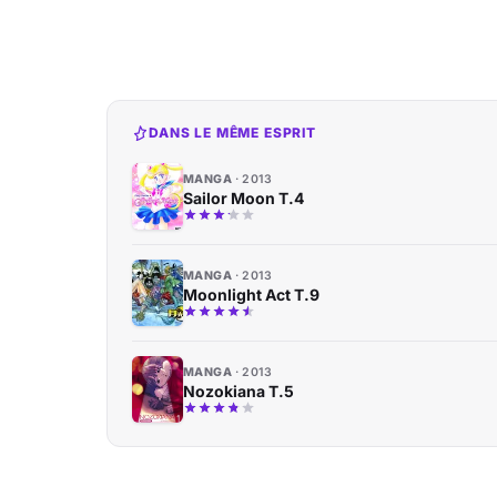
DANS LE MÊME ESPRIT
MANGA
2013
Sailor Moon T.4
MANGA
2013
Moonlight Act T.9
MANGA
2013
Nozokiana T.5