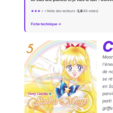
Note des lecteurs ·
2,8
(43 votes)
Fiche technique →
Moon,
l'éne
de no
se ré
en Sa
parvi
parti
griff