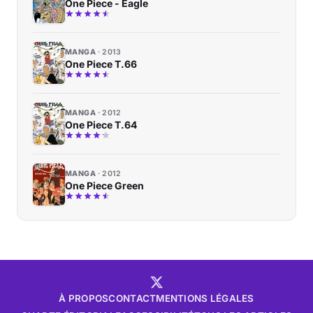
One Piece - Eagle
MANGA
2013
One Piece T.66
MANGA
2012
One Piece T.64
MANGA
2012
One Piece Green
À PROPOS
CONTACT
MENTIONS LÉGALES