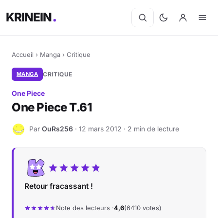
KRINEIN
Accueil
›
Manga
›
Critique
MANGA
CRITIQUE
One Piece
One Piece T.61
Par
OuRs256
· 12 mars 2012 · 2 min de lecture
O
Retour fracassant !
Note des lecteurs ·
4,6
(6410 votes)