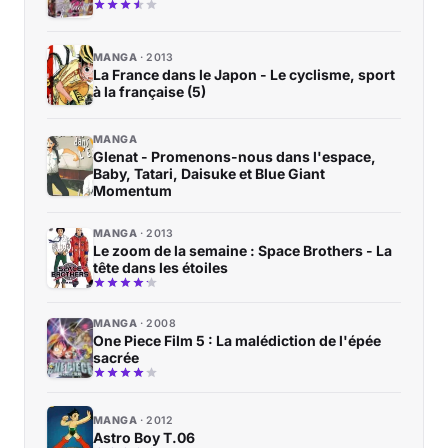
MANGA
2013
La France dans le Japon - Le cyclisme, sport
à la française (5)
MANGA
Glenat - Promenons-nous dans l'espace,
Baby, Tatari, Daisuke et Blue Giant
Momentum
MANGA
2013
Le zoom de la semaine : Space Brothers - La
tête dans les étoiles
MANGA
2008
One Piece Film 5 : La malédiction de l'épée
sacrée
MANGA
2012
Astro Boy T.06