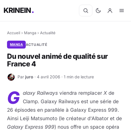
KRINEIN
Accueil
›
Manga
›
Actualité
MANGA
ACTUALITÉ
Du nouvel animé de qualité sur
France 4
Par
juro
· 4 avril 2006 · 1 min de lecture
J
G
alaxy Railways
viendra remplacer
X
de
Clamp. Galaxy Railways est une série de
26 épisodes en parallèle à Galaxy Express 999.
Ainsi Leiji Matsumoto (le créateur d'Albator et de
Galaxy Express 999
) nous offre un space opéra