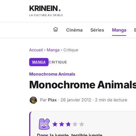
KRINEIN
LA CULTURE AU CRIBLE
Cinéma
Séries
Manga
Accueil
›
Manga
›
Critique
MANGA
CRITIQUE
Monochrome Animals
Monochrome Animals
Par
Plax
· 26 janvier 2012 · 2 min de lecture
P
Dans la jungle, terrible jungle...