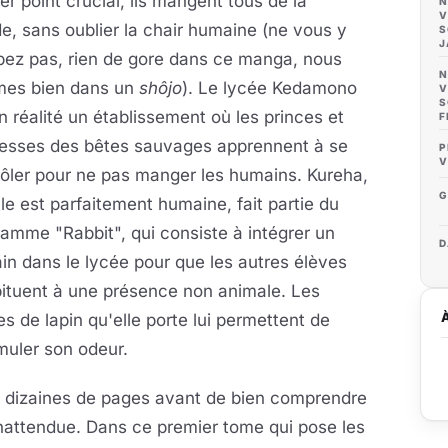
er point crucial, ils mangent tous de la
N
V
e, sans oublier la chair humaine (ne vous y
S
J
pez pas, rien de gore dans ce manga, nous
N
es bien dans un
shôjo
). Le lycée Kedamono
V
S
n réalité un établissement où les princes et
F
cesses des bêtes sauvages apprennent à se
P
V
ôler pour ne pas manger les humains. Kureha,
G
lle est parfaitement humaine, fait partie du
amme "Rabbit", qui consiste à intégrer un
D
n dans le lycée pour que les autres élèves
bituent à une présence non animale. Les
les de lapin qu'elle porte lui permettent de
muler son odeur.
rs dizaines de pages avant de bien comprendre
 inattendue. Dans ce premier tome qui pose les