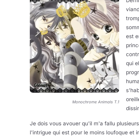
Derni
viand
trom
somm
est e
prin
contr
qui e
progr
humai
s'ha
oreil
Monochrome Animals T.1
dissi
Je dois vous avouer qu'il m'a fallu plusieu
l'intrigue qui est pour le moins loufoque et