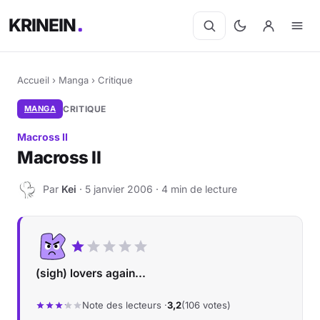
KRINEIN
Accueil
›
Manga
›
Critique
MANGA
CRITIQUE
Macross II
Macross II
Par
Kei
· 5 janvier 2006 · 4 min de lecture
K
(sigh) lovers again...
Note des lecteurs ·
3,2
(106 votes)