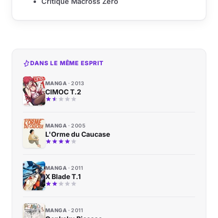
Critique Macross Zero
DANS LE MÊME ESPRIT
MANGA
2013
CIMOC T.2
MANGA
2005
L'Orme du Caucase
MANGA
2011
X Blade T.1
MANGA
2011