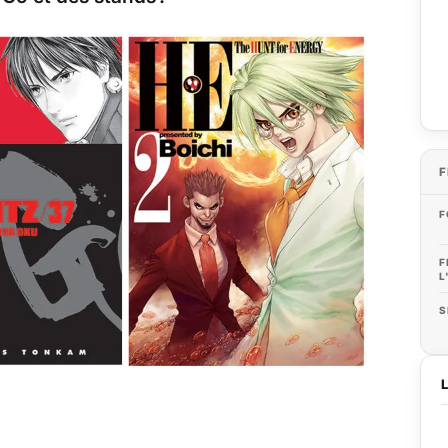
F
F
F
L
S