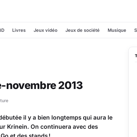
BD
Livres
Jeux vidéo
Jeux de société
Musique
S
e-novembre 2013
ture
débutée il y a bien longtemps qui aura le
ur Krinein. On continuera avec des
 Go et des stands !