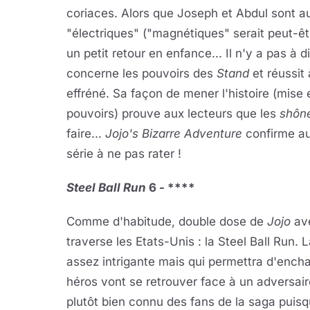
coriaces. Alors que Joseph et Abdul sont 
"électriques" ("magnétiques" serait peut-êtr
un petit retour en enfance... Il n'y a pas à 
concerne les pouvoirs des
S
tand
et réussit
effréné. Sa façon de mener l'histoire (mise
pouvoirs) prouve aux lecteurs que les
shôn
faire...
Jojo's Bizarre Adventure
confirme au
série à ne pas rater !
Steel Ball Run
6
- ****
Comme d'habitude, double dose de
Jojo
ave
traverse les Etats-Unis : la Steel Ball Run
assez intrigante mais qui permettra d'ench
héros vont se retrouver face à un adversaire
plutôt bien connu des fans de la saga puisq