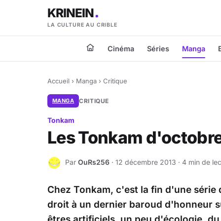
KRINEIN
LA CULTURE AU CRIBLE
Cinéma
Séries
Manga
Accueil
›
Manga
›
Critique
MANGA
CRITIQUE
Tonkam
Les Tonkam d'octobr
Par
OuRs256
· 12 décembre 2013 · 4 min de lec
O
Chez Tonkam, c'est la fin d'une série 
droit à un dernier baroud d'honneur s
êtres artificiels, un peu d'écologie, du