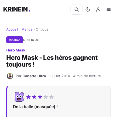
KRINEIN
Accueil
›
Manga
›
Critique
Cinéma
MANGA
CRITIQUE
Hero Mask
Séries
Hero Mask - Les héros gagnent
toujours !
Manga
Par
Canette Ultra
· 1 juillet 2014 · 4 min de lecture
BD
C
Livres
Jeux vidéo
De la balle (masquée) !
Jeux de société