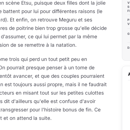
n scène Etsu, puisque deux filles dont la jolie
V
S
e battent pour lui pour différentes raisons (le
F
rd). Et enfin, on retrouve Meguru et ses
P
V
ires de poitrine bien trop grosse qu'elle décide
G
 d'assumer, ce qui lui permet par la même
ion de se remettre à la natation.
D
me trois qui perd un tout petit peu en
 On pourrait presque penser à un tome de
ientôt avancer, et que des couples pourraient
n est toujours aussi propre, mais il ne faudrait
cteurs en misant tout sur les petites culottes
s dit d'ailleurs qu'elle est confuse d'avoir
 transgresser pour l'histoire bonus de fin. Ce
 et on attend la suite.