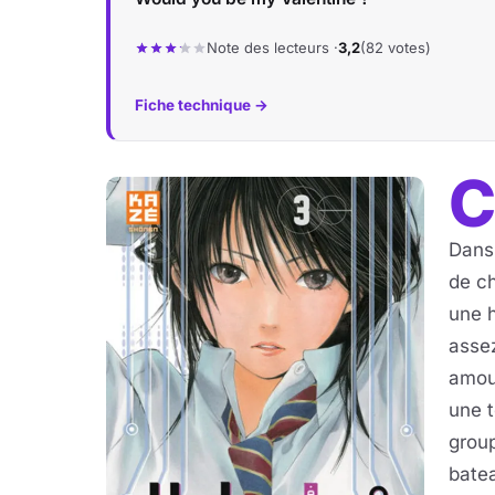
Note des lecteurs ·
3,2
(82 votes)
Fiche technique →
Dans 
de ch
une h
asse
amour
une t
group
batea