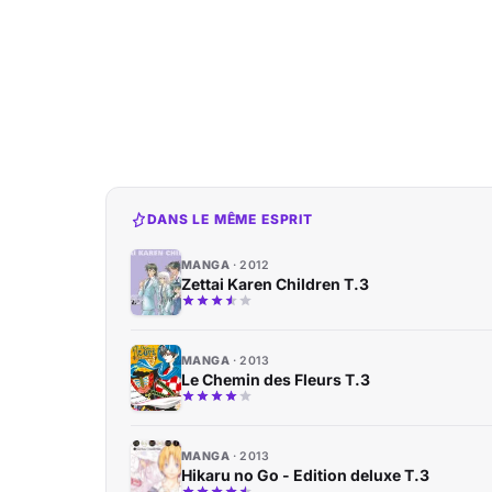
DANS LE MÊME ESPRIT
MANGA
2012
Zettai Karen Children T.3
MANGA
2013
Le Chemin des Fleurs T.3
MANGA
2013
Hikaru no Go - Edition deluxe T.3