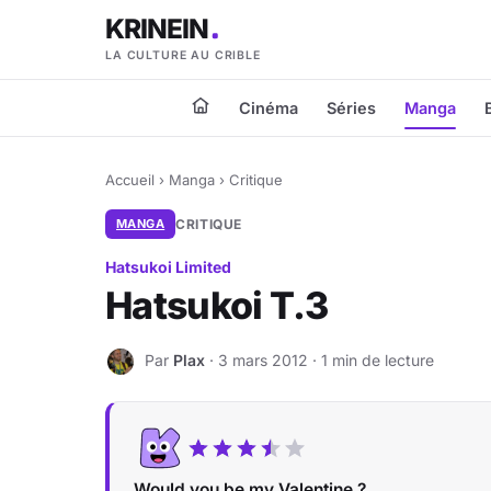
KRINEIN
LA CULTURE AU CRIBLE
Cinéma
Séries
Manga
Accueil
›
Manga
›
Critique
MANGA
CRITIQUE
Hatsukoi Limited
Hatsukoi T.3
Par
Plax
· 3 mars 2012 · 1 min de lecture
P
Would you be my Valentine ?