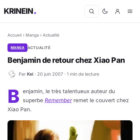
KRINEIN
Accueil
›
Manga
›
Actualité
MANGA
ACTUALITÉ
Benjamin de retour chez Xiao Pan
Par
Kei
· 20 juin 2007 · 1 min de lecture
K
B
enjamin, le très talentueux auteur du
superbe
Remember
remet le couvert chez
Xiao Pan.