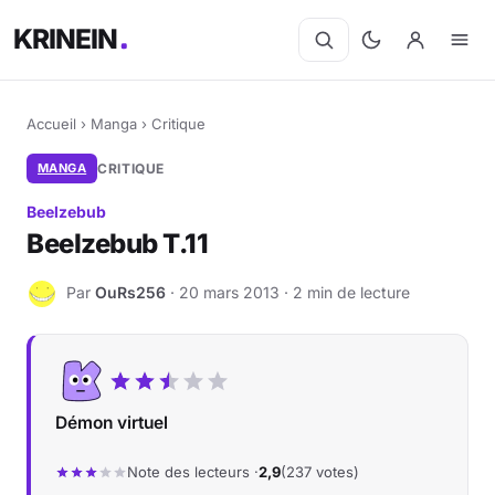
KRINEIN
Accueil
›
Manga
›
Critique
MANGA
CRITIQUE
Beelzebub
Beelzebub T.11
Par
OuRs256
· 20 mars 2013 · 2 min de lecture
O
Démon virtuel
Note des lecteurs ·
2,9
(237 votes)