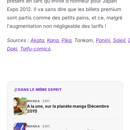
présent en tant qu'invité d'honneur pour Japan
Expo 2012. Il va sans dire que les billets premium
sont partis comme des petits pains, et ce, malgré
l'augmentation non négligeable des tarifs !
Sources :
Akata
,
Kana
,
Pika
, Tonkam,
Panini
,
Soleil
,
Doki
,
Taifu-comics
.
DANS LE MÊME ESPRIT
MANGA
2011
A la une, sur la planète manga (Décembre
2011)
MANGA
2011