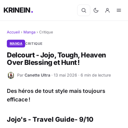
KRINEIN
Accueil
›
Manga
›
Critique
Cinéma
MANGA
CRITIQUE
Delcourt - Jojo, Tough, Heaven
Séries
Over Blessing et Hunt !
Manga
Par
Canette Ultra
· 13 mai 2026 · 6 min de lecture
C
BD
Des héros de tout style mais toujours
Livres
efficace !
Jeux vidéo
Jojo's - Travel Guide- 9/10
Jeux de société